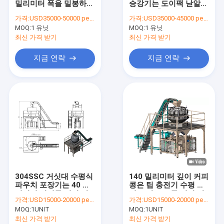
밀리미터 폭을 밀봉하는
승강기는 도이팩 낟알을
병 채우고는 및 모자를 씌우는 기계
2000 밀리람베르트 PID
싸는 팁 충전기 교차로
가격:
USD35000-50000 per set
가격:
USD35000-45000 per set
미리 형성되 팁 충진
를 미리 만들었습니다
MOQ:
서보 피스톤 충전기
1 유닛
MOQ:
1 유닛
최신 가격 받기
최신 가격 받기
판지 바다표범 어업 기계
지금 연락
지금 연락
기계를 만드는 처분할 수 있는 가면
304SSC 거싯대 수평식
140 밀리미터 깊이 커피
파우치 포장기는 40 밀
콩은 팁 충전기 수평 실
리미터 깊이를 미리 만
링 포장 3PH를 미리 만
가격:
USD15000-20000 per unit
가격:
USD15000-20000 per unit
들었습니다
들었습니다
MOQ:
1UNIT
MOQ:
1UNIT
최신 가격 받기
최신 가격 받기