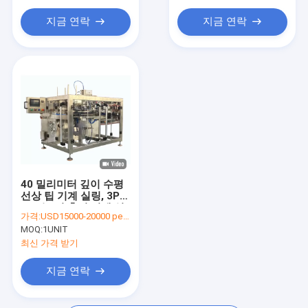
지금 연락
지금 연락
40 밀리미터 깊이 수평
선상 팁 기계 실링, 3PH
PLC는 팁 충진 기계 실
가격:
USD15000-20000 per unit
링을 미리 만들었습니다
MOQ:
1UNIT
최신 가격 받기
지금 연락