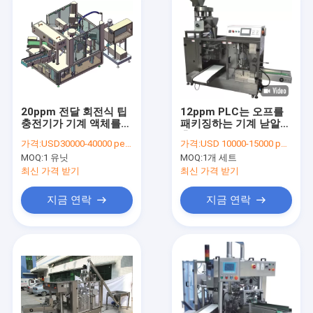
20ppm 전달 회전식 팁
12ppm PLC는 오프를
충전기가 기계 액체를
패키징하는 기계 낟알을
패키징하는 팁을 미리
충전하는 팁을 미리 만
가격:
USD30000-40000 per set
가격:
USD 10000-15000 per set
만들었습니다
들었습니다
MOQ:
1 유닛
MOQ:
1개 세트
최신 가격 받기
최신 가격 받기
지금 연락
지금 연락
홈
상품
회사 소개