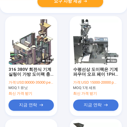
요구 사항 제공
316 380V 회전식 기계
수평선상 도이팩은 기계
실링이 가방 도이팩 충
파우더 오프 페이 1PH
전기 낟알을 미리 만들
과립형 패킹을 충전하는
가격:
USD30000-35000 per set
가격:
USD 15000-20000 per set
었습니다
팁을 미리 만들었습니다
MOQ:
1 유닛
MOQ:
1개 세트
최신 가격 받기
최신 가격 받기
지금 연락
지금 연락