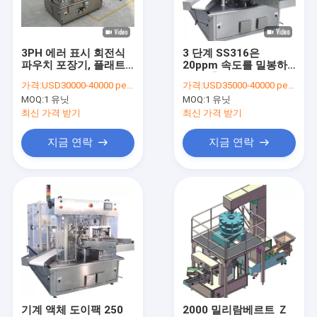
연락처
3PH 에러 표시 회전식
3 단계 SS316은
파우치 포장기, 플래트
20ppm 속도를 밀봉하
미리 만들어진 팁 충전기
파우치 도이팩 기계 실
는 팁 충전기 큰 팁 교차
가격:
USD30000-40000 per set
가격:
USD35000-40000 per set
링
로를 미리 만들었습니다
MOQ:
1 유닛
MOQ:
1 유닛
수평선상 유동 랩 곤포기
최신 가격 받기
최신 가격 받기
형태 충전 밀폐 패킹 기계
지금 연락
지금 연락
곤포기를 수축시키세요
셀프 접착제 라벨태그기계
병 액체 충전물 기계
초음파 튜브 밀봉체
자동 피스톤 충전기
기계 액체 도이팩 250
2000 밀리람베르트 Ｚ