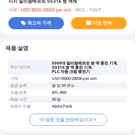
이지 밀리람베르트 SS316 병 액체
가격：USD18000-28000 per unit
MOQ：1UNIT
최고의 가격
지금 연락
제품 설명
,
5000대 밀리람베르트 병 액 충전 기계
하이 라이트
,
SS316 병 액 충전 기계
PLC 자동 크림 충전기
가격
USD18000-28000 per unit
공급 능력
달 당 20 유닛
모델 번호
AFL-860
배달 시간
50 일
브랜드 이름
Alpha Pack
더 많은 것을 전망하십시오