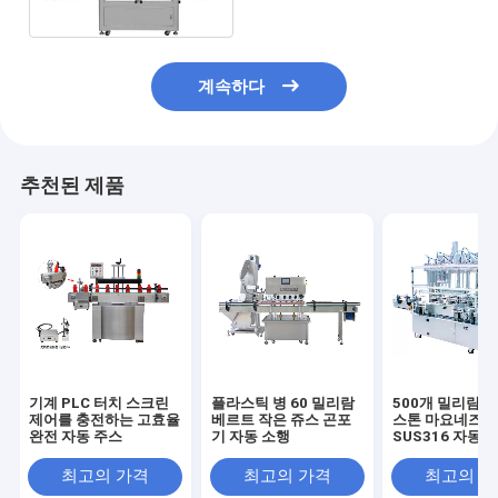
액체
계속하다
추천된 제품
기계 PLC 터치 스크린
플라스틱 병 60 밀리람
500개 밀리람베
제어를 충전하는 고효율
베르트 작은 쥬스 곤포
스톤 마요네즈 
완전 자동 주스
기 자동 소행
SUS316 자동 
기계 서보기구
최고의 가격
최고의 가격
최고의 